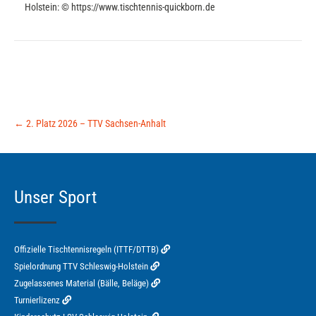
Holstein: © https://www.tischtennis-quickborn.de
Post
←
2. Platz 2026 – TTV Sachsen-Anhalt
navigation
Unser Sport
Offizielle Tischtennisregeln (ITTF/DTTB)
Spielordnung TTV Schleswig-Holstein
Zugelassenes Material (Bälle, Beläge)
Turnierlizenz