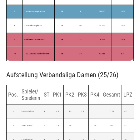
7
TuS Holstein Quickborn
18
8
105:110
15:21
8
SV Friedrichsgabe III
18
-62
84:111
15:21
9
Breklumer SV Germania
18
-132
70:117
13:23
10
TSG Concordia Schönkirchen
18
-214
62:136
5:31
Aufstellung Verbandsliga Damen (25/26)
Spieler/
Pos.
ST
PK1
PK2
PK3
PK4
Gesamt
LPZ
Spielerin
1
Kerstin Dellith
9
4:5
4:5
3:3
11:13
1432
2
Alena Viertel
7
2:5
7:0
1:0
10:5
1522
3
Cornelia Lanz
9
2:5
0:2
2:4
7:2
11:13
1391