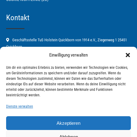
Kontakt
Geschäftsstelle TuS Holstein Quickborn von 1914 e.V., Ziegenweg 1 25451
Quickborn
Einwilligung verwalten
04106-67582
Um dir ein optimales Erlebnis zu bieten, verwenden wir Technologien wie Cookies,
tus-holstein-quickborn@t-online.de
um Geräteinformationen zu speichern und/oder darauf zuzugreifen. Wenn du
diesen Technologien zustimmst, können wir Daten wie das Surfverhalten oder
www.tischtennis-quickborn.de
eindeutige IDs auf dieser Website verarbeiten. Wenn du deine Einwilligung nicht
erteilst oder zurückziehst, können bestimmte Merkmale und Funktionen
Mo. und Fr. von 9:00 Uhr - 11:00 Uhr
beeinträchtigt werden.
Dienste verwalten
Akzeptieren
Ablehnen