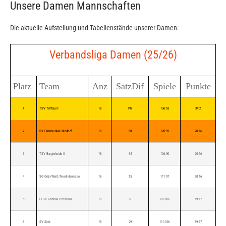
Unsere Damen Mannschaften
Die aktuelle Aufstellung und Tabellenstände unserer Damen:
Verbandsliga Damen (25/26)
Platz
Team
Anz
SatzDif
Spiele
Punkte
1
TSV Trittau II
18
197
136:55
34:2
2
SV Farnewinkel-Nindorf
18
80
120:92
20:16
3
TSV Bargteheide II
18
34
106:90
20:16
4
SG Grün-Weiß/Nord Harrislee
18
55
111:97
20:16
5
FTSV Fortuna Elmshorn
18
5
115:106
19:17
6
SV Siek
18
29
111:106
19:17