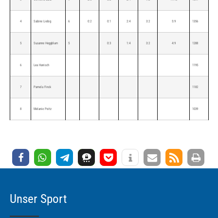
4
Sabine Liebig
6
0:2
0:1
2:4
3:2
5:9
1356
5
Susanne Heggblum
5
0:3
1:4
3:2
4:9
1288
6
Lea Hanisch
1195
7
Pamela Finck
1182
8
Melanie Peitz
1039
Unser Sport