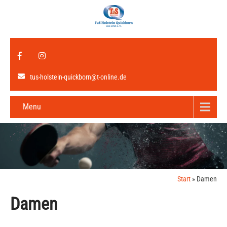
tus-holstein-quickborn@t-online.de
Menu
Start
»
Damen
Damen