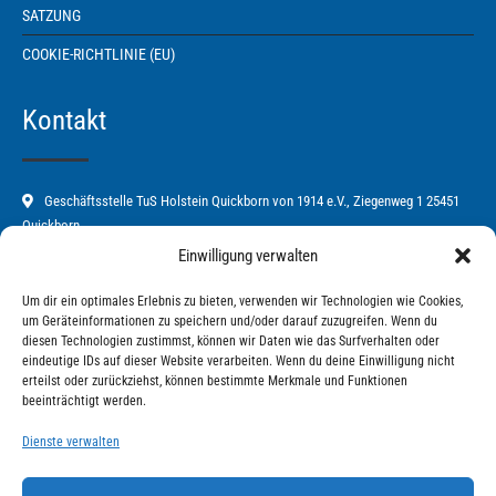
SATZUNG
COOKIE-RICHTLINIE (EU)
Kontakt
Geschäftsstelle TuS Holstein Quickborn von 1914 e.V., Ziegenweg 1 25451
Quickborn
Einwilligung verwalten
04106-67582
Um dir ein optimales Erlebnis zu bieten, verwenden wir Technologien wie Cookies,
tus-holstein-quickborn@t-online.de
um Geräteinformationen zu speichern und/oder darauf zuzugreifen. Wenn du
diesen Technologien zustimmst, können wir Daten wie das Surfverhalten oder
www.tischtennis-quickborn.de
eindeutige IDs auf dieser Website verarbeiten. Wenn du deine Einwilligung nicht
erteilst oder zurückziehst, können bestimmte Merkmale und Funktionen
Mo. und Fr. von 9:00 Uhr - 11:00 Uhr
beeinträchtigt werden.
Dienste verwalten