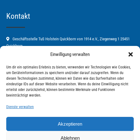
Kontakt
Geschäftsstelle TuS Holstein Quickborn von 1914 e.V., Ziegenweg 1 25451
Quickborn
Einwilligung verwalten
04106-67582
Um dir ein optimales Erlebnis zu bieten, verwenden wir Technologien wie Cookies,
tus-holstein-quickborn@t-online.de
um Geräteinformationen zu speichern und/oder darauf zuzugreifen. Wenn du
diesen Technologien zustimmst, können wir Daten wie das Surfverhalten oder
www.tischtennis-quickborn.de
eindeutige IDs auf dieser Website verarbeiten. Wenn du deine Einwilligung nicht
erteilst oder zurückziehst, können bestimmte Merkmale und Funktionen
Mo. und Fr. von 9:00 Uhr - 11:00 Uhr
beeinträchtigt werden.
Dienste verwalten
Akzeptieren
Ablehnen