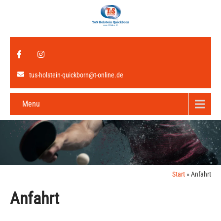
tus-holstein-quickborn@t-online.de
Menu
Start
»
Anfahrt
Anfahrt