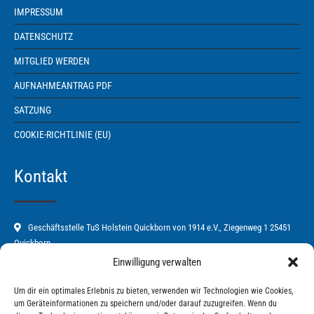
IMPRESSUM
DATENSCHUTZ
MITGLIED WERDEN
AUFNAHMEANTRAG PDF
SATZUNG
COOKIE-RICHTLINIE (EU)
Kontakt
Geschäftsstelle TuS Holstein Quickborn von 1914 e.V., Ziegenweg 1 25451
Quickborn
Einwilligung verwalten
04106-67582
Um dir ein optimales Erlebnis zu bieten, verwenden wir Technologien wie Cookies,
tus-holstein-quickborn@t-online.de
um Geräteinformationen zu speichern und/oder darauf zuzugreifen. Wenn du